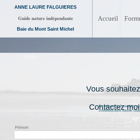
ANNE LAURE FALGUIERES
Guide nature indépendante
Accueil
Formu
Baie du Mont Saint Michel
Vous souhaitez 
Contactez moi!
En utilisant le formulaire, 
communication interne (mail
Prénom