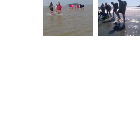
-un groupe unique où tou
-la modulation des hora
du point de départ,
-une traversée adaptée à
vie de jeune fille/ garçon
-Les sorties possibles:
-
Traversées traditionnell
commentées ou non